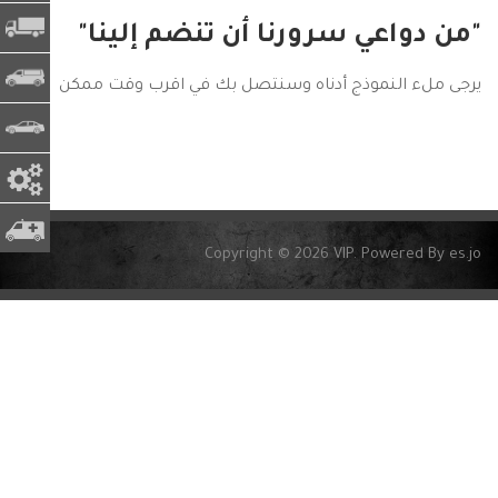
فرع البن
"من دواعي سرورنا أن تنضم إلينا"
مركبة تج
يرجى ملء النموذج أدناه وسنتصل بك في اقرب وقت ممكن
مشاريع 
قطع الغ
سياره ا
Copyright © 2026 VIP. Powered By es.jo